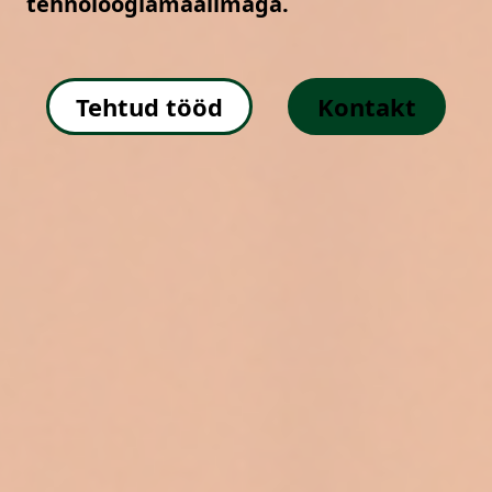
tehnoloogiamaailmaga.
Tehtud tööd
Kontakt