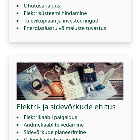
Ohutusanalüüs
Elektrisüsteemi hindamine
Tulevikuplaan ja investeeringud
Energiasäästu võimaluste tuvastus
Elektri- ja sidevõrkude ehitus
Elektrikaabli paigaldus
Andmekaablite vedamine
Sidevõrkude planeerimine
Valguskaablite paigaldus